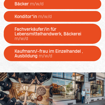
Bäcker
m/w/d
Konditor*in
m/w/d
Fachverkäufer/in für
Lebensmittelhandwerk, Bäckerei
m/w/d
Kaufmann/-frau im Einzelhandel ,
Ausbildung
m/w/d