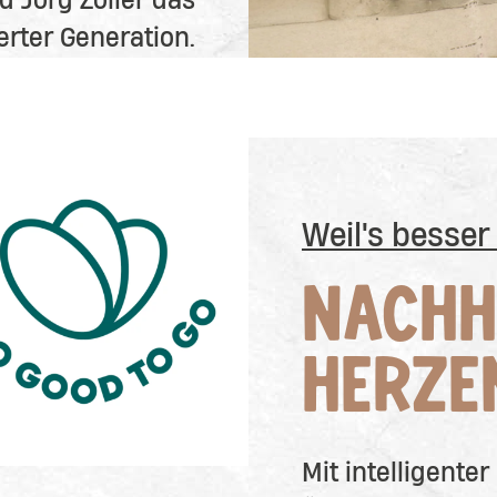
 Jörg Zoller das
rter Generation.
Weil's besser 
NACHHA
HERZE
Mit intelligente