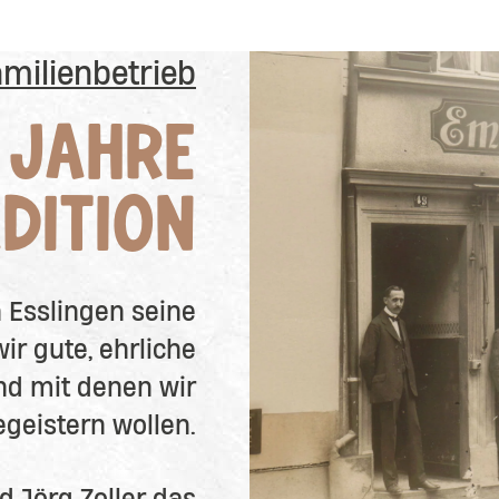
amilienbetrieb
 JAHRE
DITION
n Esslingen seine
ir gute, ehrliche
und mit denen wir
egeistern wollen.